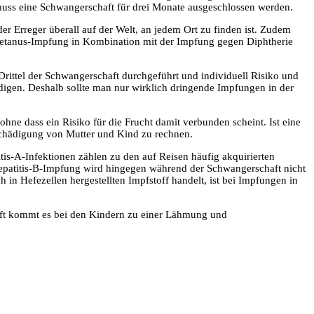
uss eine Schwangerschaft für drei Monate ausgeschlossen werden.
er Erreger überall auf der Welt, an jedem Ort zu finden ist. Zudem
e Tetanus-Impfung in Kombination mit der Impfung gegen Diphtherie
Drittel der Schwangerschaft durchgeführt und individuell Risiko und
igen. Deshalb sollte man nur wirklich dringende Impfungen in der
e dass ein Risiko für die Frucht damit verbunden scheint. Ist eine
Schädigung von Mutter und Kind zu rechnen.
itis-A-Infektionen zählen zu den auf Reisen häufig akquirierten
Hepatitis-B-Impfung wird hingegen während der Schwangerschaft nicht
in Hefezellen hergestellten Impfstoff handelt, ist bei Impfungen in
haft kommt es bei den Kindern zu einer Lähmung und