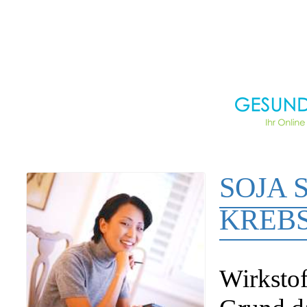
SOJA 
KREB
Wirkstof