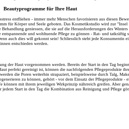
Beautyprogramme für Ihre Haut
stress entfliehen - immer mehr Menschen favorisieren aus diesen Bewe
amm für Körper und Seele geboten. Das Kosmetikstudio wird zur "Insel 
e Behandlung geniessen, die sie auf die Herausforderungen des Winters 
e entspannende und wohltuende Pflege zu gönnen - Rat- und tatkräftig s
enn auch dies will gekonnt sein! Schliesslich steht jede Konsumentin e
istinnen entschieden werden.
gung der Haut vorgenommen werden. Bereits der Start in den Tag beginn
ut perfekt gereinigt ist, können die nachfolgenden Pflegeprodukte ihre
werden die Poren weiterhin strapaziert, beispielsweise durch Talg, Mak
generieren zu können, gehört - vor dem Einsatz der Pflegeprodukte - e
e können mit ihrem jeweiligen Wirkprinzip nährreich greifen. Aber ge
or jedem Start in den Tag die Kombination aus Reinigung und Pflege gö