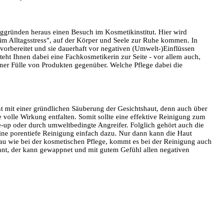
ggründen heraus einen Besuch im Kosmetikinstitut. Hier wird
im Alltagsstress", auf der Körper und Seele zur Ruhe kommen. In
vorbereitet und sie dauerhaft vor negativen (Umwelt-)Einflüssen
teht Ihnen dabei eine Fachkosmetikerin zur Seite - vor allem auch,
iner Fülle von Produkten gegenüber. Welche Pflege dabei die
t mit einer gründlichen Säuberung der Gesichtshaut, denn auch über
 volle Wirkung entfalten. Somit sollte eine effektive Reinigung zum
e-up oder durch umweltbedingte Angreifer. Folglich gehört auch die
ine porentiefe Reinigung einfach dazu. Nur dann kann die Haut
nau wie bei der kosmetischen Pflege, kommt es bei der Reinigung auch
nnt, der kann gewappnet und mit gutem Gefühl allen negativen