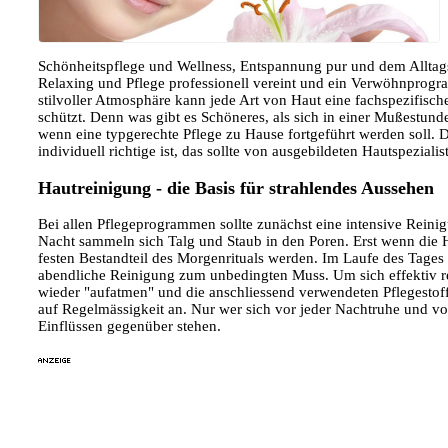
Schönheitspflege und Wellness, Entspannung pur und dem Alltags
Relaxing und Pflege professionell vereint und ein Verwöhnprogr
stilvoller Atmosphäre kann jede Art von Haut eine fachspezifisch
schützt. Denn was gibt es Schöneres, als sich in einer Mußestund
wenn eine typgerechte Pflege zu Hause fortgeführt werden soll. D
individuell richtige ist, das sollte von ausgebildeten Hautspezial
Hautreinigung - die Basis für strahlendes Aussehen
Bei allen Pflegeprogrammen sollte zunächst eine intensive Reini
Nacht sammeln sich Talg und Staub in den Poren. Erst wenn die Ha
festen Bestandteil des Morgenrituals werden. Im Laufe des Tages 
abendliche Reinigung zum unbedingten Muss. Um sich effektiv re
wieder "aufatmen" und die anschliessend verwendeten Pflegestoff
auf Regelmässigkeit an. Nur wer sich vor jeder Nachtruhe und v
Einflüssen gegenüber stehen.