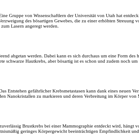
Eine Gruppe von Wissenschaftlern der Universität von Utah hat entdeckt
Verzweigung des bösartigen Gewebes, die zu einer erhöhten Streuung von 
t zum Lasern angeregt werden.
törend abgetan werden. Dabei kann es sich durchaus um eine Form des 
tete schwarze Hautkrebs, aber bösartig ist es schon und zudem noch um 
Das Entstehen gefährlicher Krebsmetastasen kann dank eines neuen Ver
renden Nanokristallen zu markieren und deren Verbreitung im Körper v
e zuverlässig Brustkrebs bei einer Mammographie entdeckt wird, hängt 
ltnismäßig geringes Körpergewicht beeinträchtigen Empfindlichkeit und