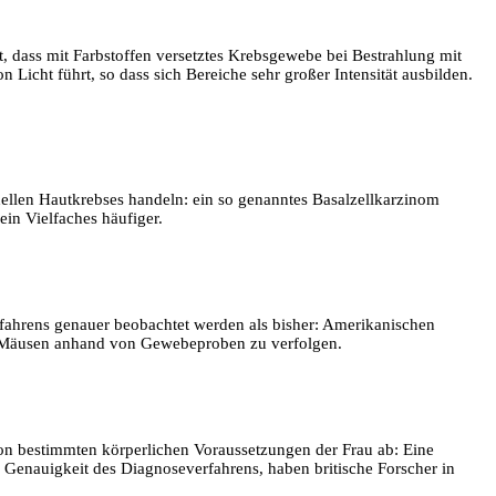
, dass mit Farbstoffen versetztes Krebsgewebe bei Bestrahlung mit
Licht führt, so dass sich Bereiche sehr großer Intensität ausbilden.
hellen Hautkrebses handeln: ein so genanntes Basalzellkarzinom
ein Vielfaches häufiger.
fahrens genauer beobachtet werden als bisher: Amerikanischen
on Mäusen anhand von Gewebeproben zu verfolgen.
von bestimmten körperlichen Voraussetzungen der Frau ab: Eine
 Genauigkeit des Diagnoseverfahrens, haben britische Forscher in