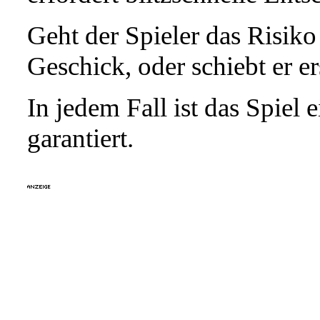
Geht der Spieler das Risiko 
Geschick, oder schiebt er e
In jedem Fall ist das Spiel 
garantiert.