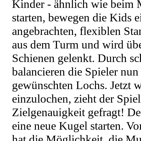
Kinder - ähnlich wie beim 
starten, bewegen die Kids e
angebrachten, flexiblen Sta
aus dem Turm und wird über
Schienen gelenkt. Durch s
balancieren die Spieler nun
gewünschten Lochs. Jetzt 
einzulochen, zieht der Spiel
Zielgenauigkeit gefragt! D
eine neue Kugel starten. Vo
hat die Möglichkeit, die 