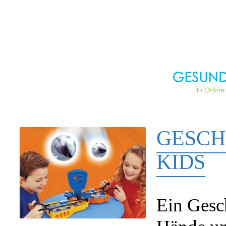
GESCH
KIDS
Ein Gesch